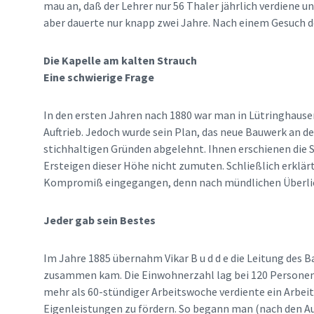
mau an, daß der Lehrer nur 56 Thaler jährlich verdiene 
aber dauerte nur knapp zwei Jahre. Nach einem Gesuch d
Die Kapelle am kalten Strauch
Eine schwierige Frage
In den ersten Jahren nach 1880 war man in Lütringhausen
Auftrieb. Jedoch wurde sein Plan, das neue Bauwerk an de
stichhaltigen Gründen abgelehnt. Ihnen erschienen die S
Ersteigen dieser Höhe nicht zumuten. Schließlich erklä
Kompromiß eingegangen, denn nach mündlichen Überlief
Jeder gab sein Bestes
Im Jahre 1885 übernahm Vikar B u d d e die Leitung des
zusammen kam. Die Einwohnerzahl lag bei 120 Personen. D
mehr als 60-stündiger Arbeitswoche verdiente ein Arbei
Eigenleistungen zu fördern. So begann man (nach den Auf