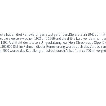
eute haben drei Renovierungen stattgefunden.Die erste an 1940 auf Init
r, die zweite zwischen 1963 und 1966 und die dritte kurz vor dem hunde
 1990. Architekt der letzten Umgestaltung war Herr Stracke aus Olpe. Di
a. 300.000 DM. Im Rahmen dieser Renovierung wurde auch das Vordach an
hr 2000 wurde das Kapellengrundstück durch Ankauf um ca 700 m² vergrö