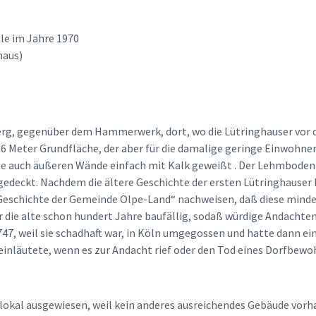
lle im Jahre 1970
haus)
erg, gegenüber dem Hammerwerk, dort, wo die Lütringhauser vor 
5×6 Meter Grundfläche, der aber für die damalige geringe Einwohne
wie auch äußeren Wände einfach mit Kalk geweißt . Der Lehmboden
edeckt. Nachdem die ältere Geschichte der ersten Lütringhauser K
„Geschichte der Gemeinde Olpe-Land“ nachweisen, daß diese minde
 die alte schon hundert Jahre baufällig, sodaß würdige Andachten
47, weil sie schadhaft war, in Köln umgegossen und hatte dann ein
inläutete, wenn es zur Andacht rief oder den Tod eines Dorfbewoh
llokal ausgewiesen, weil kein anderes ausreichen­des Gebäude vorh