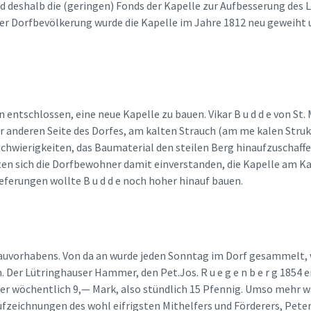
und deshalb die (geringen) Fonds der Kapelle zur Aufbesserung de
er Dorfbevölkerung wurde die Kapelle im Jahre 1812 neu geweiht 
 entschlossen, eine neue Kapelle zu bauen. Vikar B u d d e von St
r anderen Seite des Dorfes, am kalten Strauch (am me kalen Struke
chwierigkeiten, das Baumaterial den steilen Berg hinaufzuschaffen
rten sich die Dorfbewohner damit einverstanden, die Kapelle am K
erungen wollte B u d d e noch hoher hinauf bauen.
 Bauvorhabens. Von da an wurde jeden Sonntag im Dorf gesammelt,
er Lütringhauser Hammer, den Pet.Jos. R u e g e n b e r g 1854 er
ter wöchentlich 9,— Mark, also stündlich 15 Pfennig. Umso mehr w
zeichnungen des wohl eifrigsten Mithelfers und Förderers, Peter 