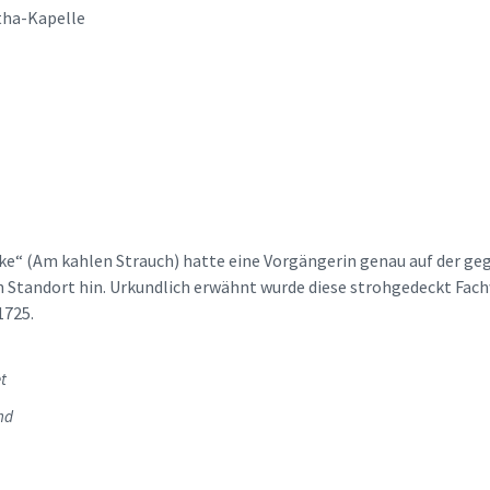
tha-Kapelle
e“ (Am kahlen Strauch) hatte eine Vorgängerin genau auf der ge
 Standort hin. Urkundlich erwähnt wurde diese strohgedeckt Fach
1725.
t
end