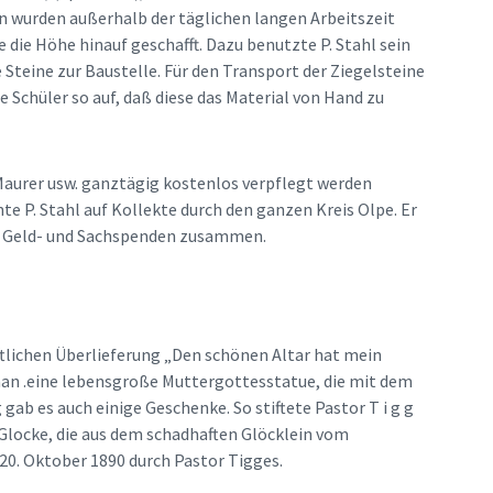
n wurden außerhalb der täglichen langen Arbeitszeit
 die Höhe hinauf geschafft. Dazu benutzte P. Stahl sein
Steine zur Baustelle. Für den Transport der Ziegelsteine
ne Schüler so auf, daß diese das Material von Hand zu
 Maurer usw. ganztägig kostenlos verpflegt werden
 P. Stahl auf Kollekte durch den ganzen Kreis Olpe. Er
an Geld- und Sachspenden zusammen.
iftlichen Überlieferung „Den schönen Altar hat mein
 man .eine lebensgroße Muttergottesstatue, die mit dem
gab es auch einige Geschenke. So stiftete Pastor T i g g
 Glocke, die aus dem schadhaften Glöcklein vom
0. Oktober 1890 durch Pastor Tigges.