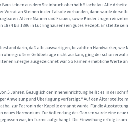
Bausteinen aus dem Steinbruch oberhalb Stachelau. Alle Arbeite
r Vorrat an Steinen in der Talsole vorhanden, dann wurde derselbe
ragbaren. Altere Männer und Frauen, sowie Kinder trugen einzelne 
on 1874 bis 1896 in Lütringhausen) ein gutes Rezept. Er stellte sei
 bestand darin, daß alle auswärtigen, bezahlten Handwerker, wie
n ohne größere Geldbeträge nicht auskam, ging der schon erwähnte
 seltenen Energie ausgezeichnet war. So kamen erhebliche Werte 
von 5 Jahren. Bezüglich der Inneneinrichtung heißt es in der schr
iger Anweisung und Überlegung verfertigt.“ Auf den Altar stellte
atha, zur Patronin der Kapelle ernannt wurde. Für die Ausstattung 
), ein neues Harmonium. Zur Vollendung des Ganzen wurde eine neue
egossen war, im Turme aufgehängt. Die Einweihung erfolgte am 2