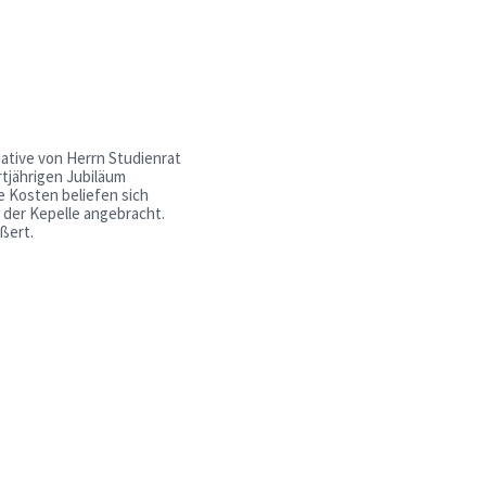
iative von Herrn Studienrat
rtjährigen Jubiläum
e Kosten beliefen sich
 der Kepelle angebracht.
ßert.