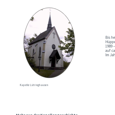
Bis h
Hüppe
1989 –
auf c
Im Ja
Kapelle Lütringhausen