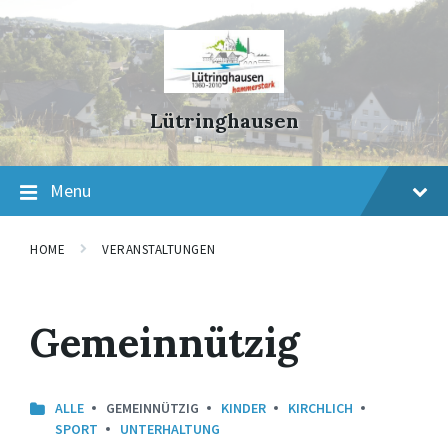
Skip
Skip
Skip
to
to
to
content
main
footer
navigation
Lütringhausen
Menu
HOME
VERANSTALTUNGEN
Gemeinnützig
ALLE
GEMEINNÜTZIG
KINDER
KIRCHLICH
SPORT
UNTERHALTUNG